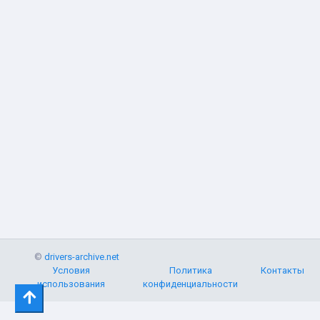
©
drivers-archive.net
Условия
Политика
Контакты
использования
конфиденциальности