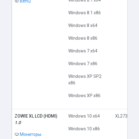
Windows 8.1 x64
BenQ
Windows 8.1 x86
Windows 8 x64
Windows 8 x86
Windows 7 x64
Windows 7 x86
Windows XP SP2
x86
Windows XP x86
ZOWIE XL LCD (HDMI)
Windows 10 x64
XL2730.inf
1.0
Windows 10 x86
Мониторы