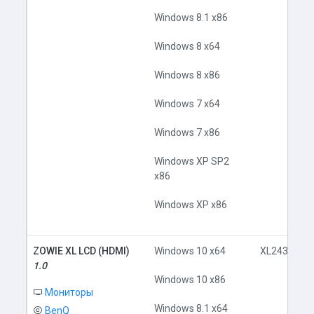
Windows 8.1 x86
Windows 8 x64
Windows 8 x86
Windows 7 x64
Windows 7 x86
Windows XP SP2
x86
Windows XP x86
ZOWIE XL LCD (HDMI)
Windows 10 x64
XL2430.inf
1.0
Windows 10 x86
Мониторы
Windows 8.1 x64
BenQ