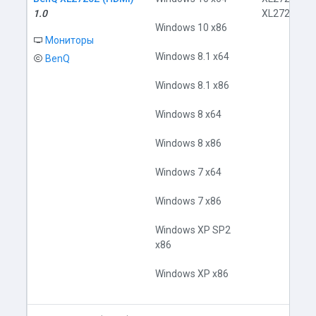
1.0
XL2720Z.in
Windows 10 x86
Мониторы
Windows 8.1 x64
BenQ
Windows 8.1 x86
Windows 8 x64
Windows 8 x86
Windows 7 x64
Windows 7 x86
Windows XP SP2
x86
Windows XP x86