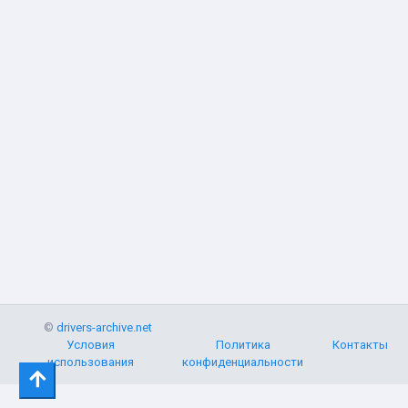
©
drivers-archive.net
Условия
Политика
Контакты
использования
конфиденциальности