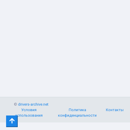
©
drivers-archive.net
Условия
Политика
Контакты
использования
конфиденциальности