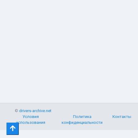
©
drivers-archive.net
Условия
Политика
Контакты
использования
конфиденциальности