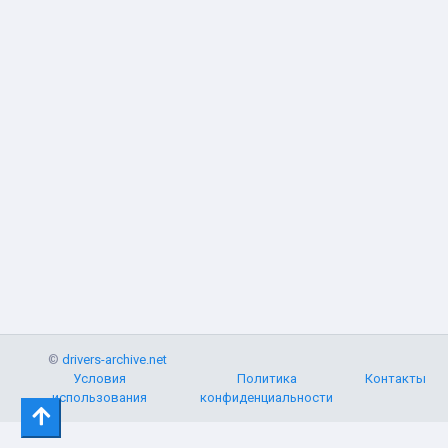
©
drivers-archive.net
Условия
Политика
Контакты
использования
конфиденциальности