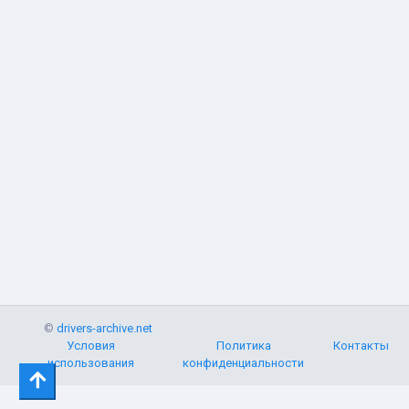
©
drivers-archive.net
Условия
Политика
Контакты
использования
конфиденциальности