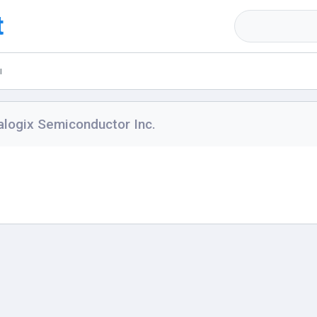
t
ы
logix Semiconductor Inc.