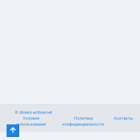
©
drivers-archive.net
Условия
Политика
Контакты
использования
конфиденциальности