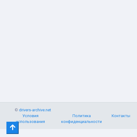
©
drivers-archive.net
Условия
Политика
Контакты
использования
конфиденциальности