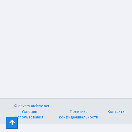
©
drivers-archive.net
Условия
Политика
Контакты
использования
конфиденциальности