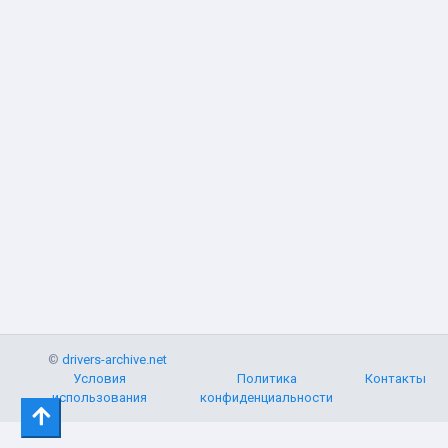
©
drivers-archive.net
Условия
Политика
Контакты
использования
конфиденциальности