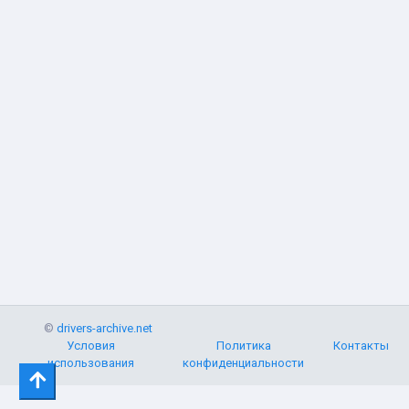
©
drivers-archive.net
Условия
Политика
Контакты
использования
конфиденциальности