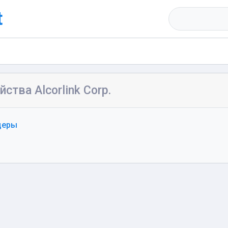
t
йства Alcorlink Corp.
деры