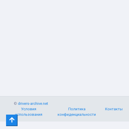
©
drivers-archive.net
Условия
Политика
Контакты
использования
конфиденциальности