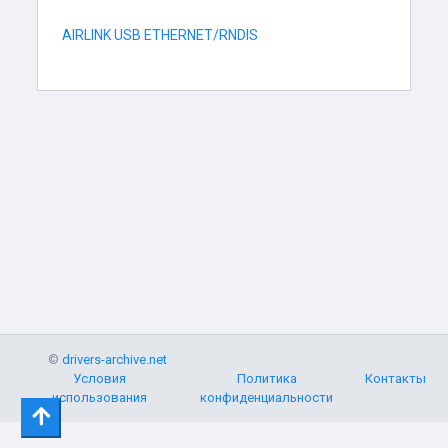
AIRLINK USB ETHERNET/RNDIS
©
drivers-archive.net
Условия
Политика
Контакты
использования
конфиденциальности