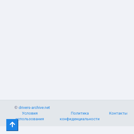
©
drivers-archive.net
Условия
Политика
Контакты
использования
конфиденциальности