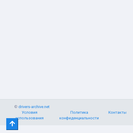
©
drivers-archive.net
Условия
Политика
Контакты
использования
конфиденциальности