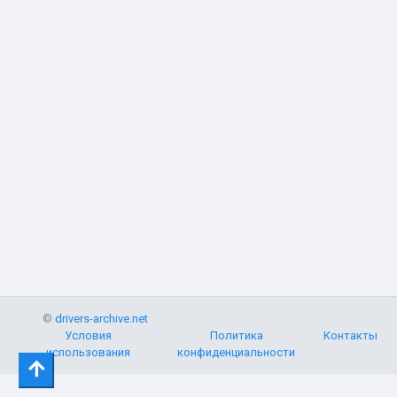
©
drivers-archive.net
Условия
Политика
Контакты
использования
конфиденциальности