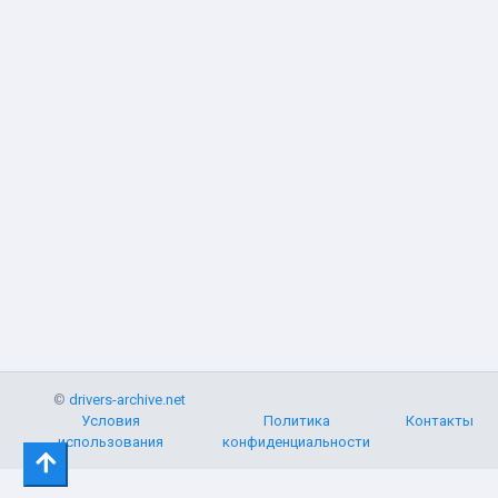
©
drivers-archive.net
Условия
Политика
Контакты
использования
конфиденциальности