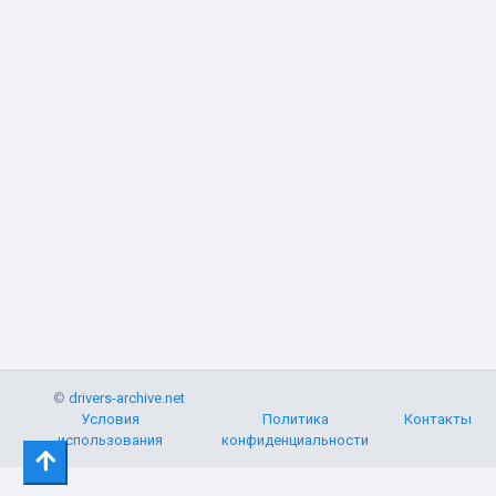
©
drivers-archive.net
Условия
Политика
Контакты
использования
конфиденциальности