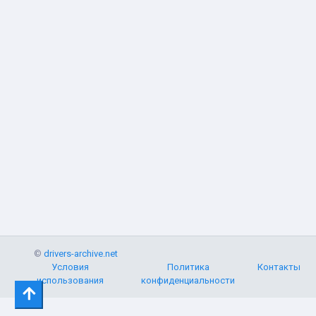
©
drivers-archive.net
Условия
Политика
Контакты
использования
конфиденциальности