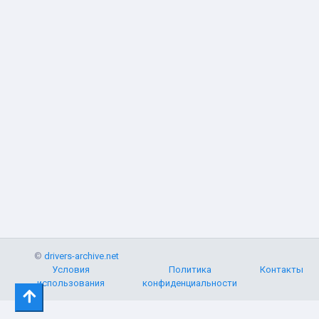
©
drivers-archive.net
Условия
Политика
Контакты
использования
конфиденциальности